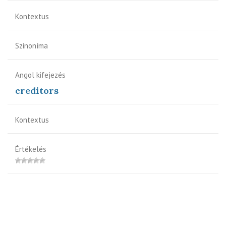
Kontextus
Szinoníma
Angol kifejezés
creditors
Kontextus
Értékelés