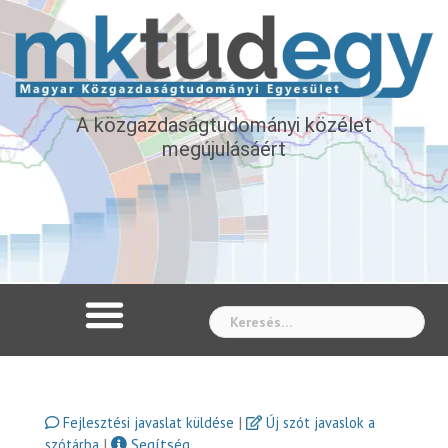
A közgazdaságtudományi közélet
megújulásáért
Whe
|
Fejlesztési javaslat küldése
Új szót javaslok a
|
Segítség
szótárba