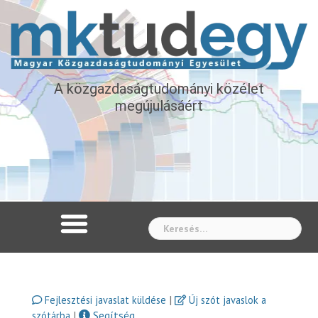
A közgazdaságtudományi közélet
megújulásáért
Whe
|
Fejlesztési javaslat küldése
Új szót javaslok a
|
Segítség
szótárba