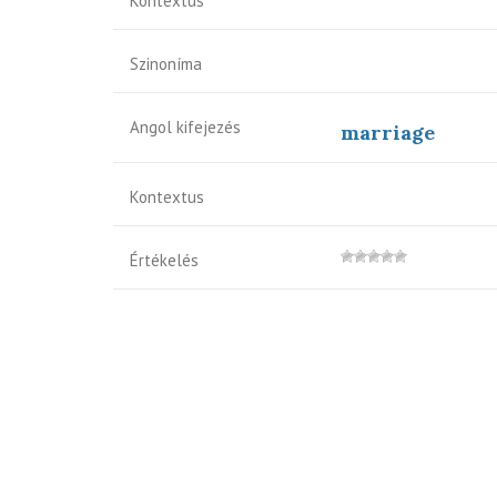
Kontextus
Szinoníma
Angol kifejezés
marriage
Kontextus
Értékelés