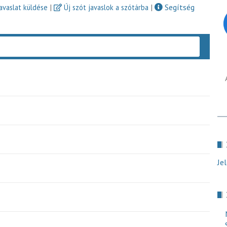
|
|
Segítség
javaslat küldése
Új szót javaslok a szótárba
Keres
Je