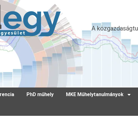
A közgazdaságtu
rencia
PhD műhely
MKE Műhelytanulmányok