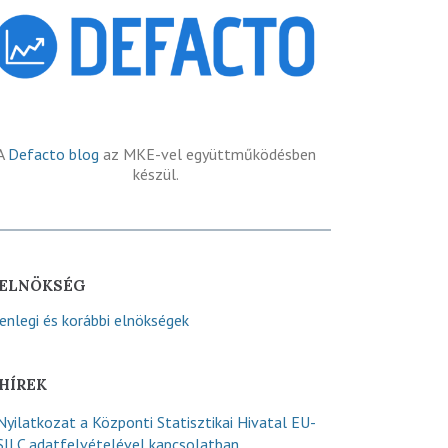
A
Defacto blog
az MKE-vel együttműködésben
készül.
ELNÖKSÉG
lenlegi és korábbi elnökségek
HÍREK
Nyilatkozat a Központi Statisztikai Hivatal EU-
SILC adatfelvételével kapcsolatban