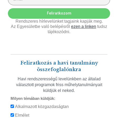
Feliratkozom
Rendszeres hírlevelünket tagjaink kapják meg.
Az Egyesületbe való belépésről
ezen a linken
tudsz
tájékozódni.
Feliratkozás a havi tanulmány
összefoglalónkra
Havi rendszerességű levelünkben az általad
választott programok friss műhelytanulmányait
küldjük el neked.
Milyen témában küldjük:
Alkalmazott közgazdaságtan
Elmélet