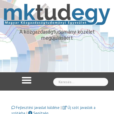
A közgazdaságtudományi közélet
megújulásáért
Whe
|
Fejlesztési javaslat küldése
Új szót javaslok a
|
Segítség
szótárba