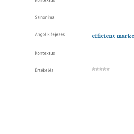
Kontextus
Szinoníma
Angol kifejezés
efficient mark
Kontextus
Értékelés