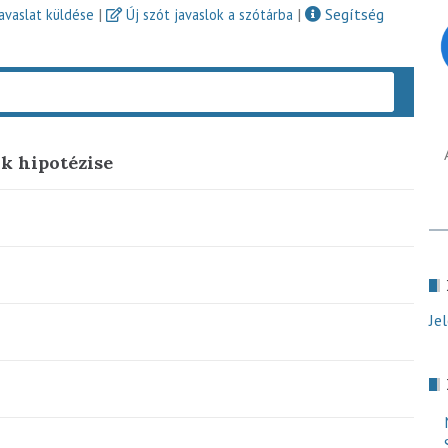
|
|
Segítség
javaslat küldése
Új szót javaslok a szótárba
Keres
k hipotézise
Je