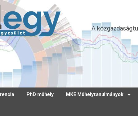
A közgazdaságtu
rencia
PhD műhely
MKE Műhelytanulmányok