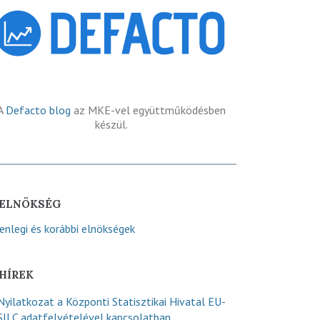
A
Defacto blog
az MKE-vel együttműködésben
készül.
ELNÖKSÉG
lenlegi és korábbi elnökségek
HÍREK
Nyilatkozat a Központi Statisztikai Hivatal EU-
SILC adatfelvételével kapcsolatban