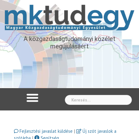
A közgazdaságtudományi közélet
megújulásáért
Whe
|
Fejlesztési javaslat küldése
Új szót javaslok a
|
Segítség
szótárba