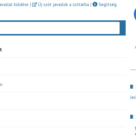
|
|
Segítség
javaslat küldése
Új szót javaslok a szótárba
Keres
t
m
Je