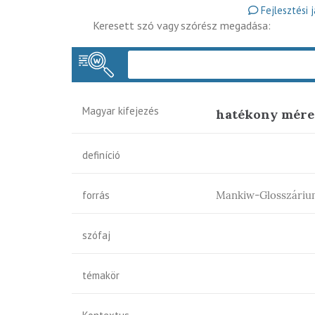
Fejlesztési 
Keresett szó vagy szórész megadása:
Magyar kifejezés
hatékony mére
definíció
forrás
Mankiw-Glosszáriu
szófaj
témakör