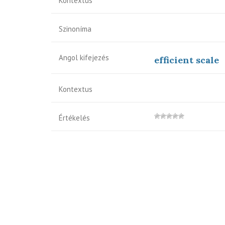
Kontextus
Szinoníma
Angol kifejezés
efficient scale
Kontextus
Értékelés