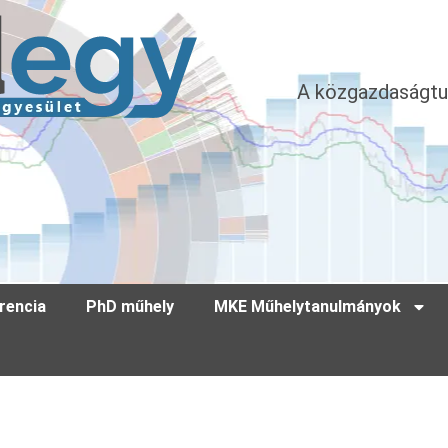
A közgazdaságtu
rencia
PhD műhely
MKE Műhelytanulmányok