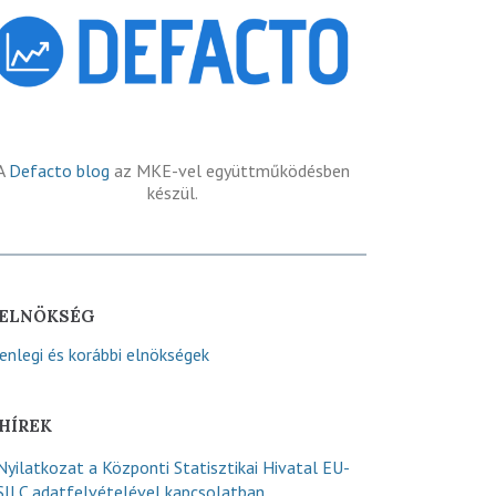
A
Defacto blog
az MKE-vel együttműködésben
készül.
ELNÖKSÉG
lenlegi és korábbi elnökségek
HÍREK
Nyilatkozat a Központi Statisztikai Hivatal EU-
SILC adatfelvételével kapcsolatban