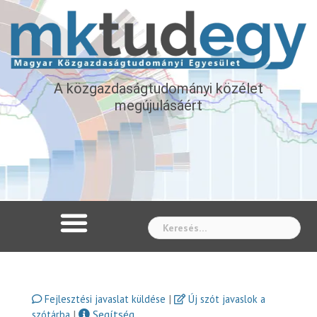
A közgazdaságtudományi közélet
megújulásáért
Whe
|
Fejlesztési javaslat küldése
Új szót javaslok a
|
Segítség
szótárba