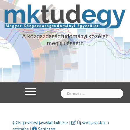
A közgazdaságtudományi közélet
megújulásáért
Whe
|
Fejlesztési javaslat küldése
Új szót javaslok a
|
Segítség
szótárba