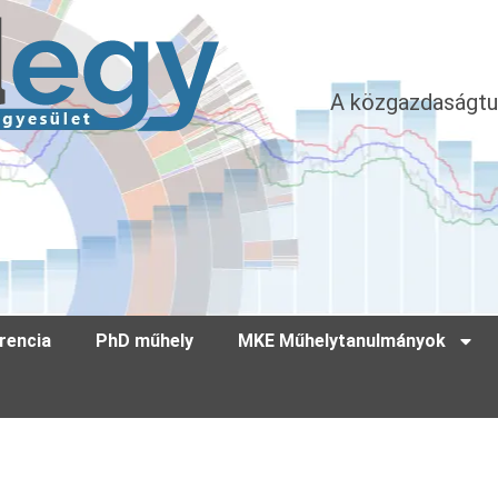
A közgazdaságtu
rencia
PhD műhely
MKE Műhelytanulmányok