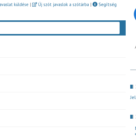
|
|
Segítség
javaslat küldése
Új szót javaslok a szótárba
Keres
Je