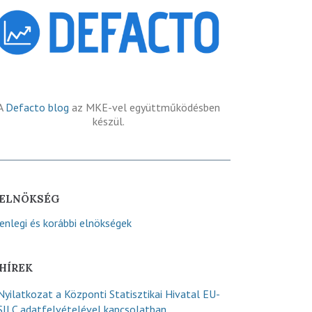
A
Defacto blog
az MKE-vel együttműködésben
készül.
ELNÖKSÉG
lenlegi és korábbi elnökségek
HÍREK
Nyilatkozat a Központi Statisztikai Hivatal EU-
SILC adatfelvételével kapcsolatban