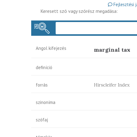
Fejlesztési 
Keresett szó vagy szórész megadása:
Angol kifejezés
marginal tax
definíció
forrás
Hirscleifer Index
szinoníma
szófaj