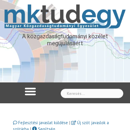
A közgazdaságtudományi közélet
megújulásáért
Whe
|
Fejlesztési javaslat küldése
Új szót javaslok a
|
Segítség
szótárba