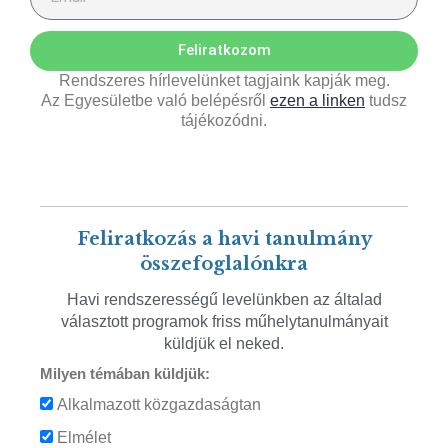
Feliratkozom
Rendszeres hírlevelünket tagjaink kapják meg.
Az Egyesületbe való belépésről
ezen a linken
tudsz
tájékozódni.
Feliratkozás a havi tanulmány
összefoglalónkra
Havi rendszerességű levelünkben az általad
választott programok friss műhelytanulmányait
küldjük el neked.
Milyen témában küldjük:
Alkalmazott közgazdaságtan
Elmélet