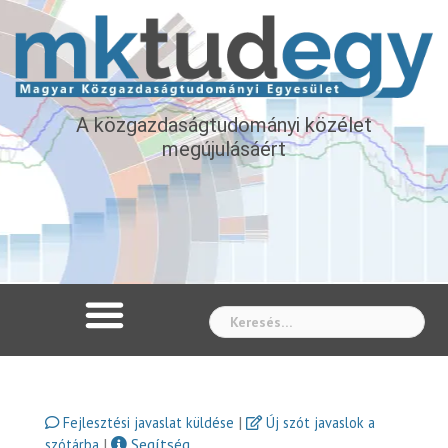
A közgazdaságtudományi közélet
megújulásáért
Whe
|
Fejlesztési javaslat küldése
Új szót javaslok a
|
Segítség
szótárba