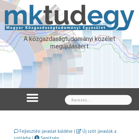
A közgazdaságtudományi közélet
megújulásáért
Whe
|
Fejlesztési javaslat küldése
Új szót javaslok a
|
Segítség
szótárba