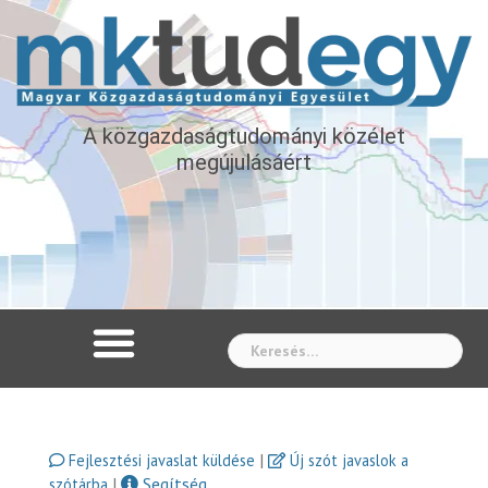
A közgazdaságtudományi közélet
megújulásáért
Whe
|
Fejlesztési javaslat küldése
Új szót javaslok a
|
Segítség
szótárba