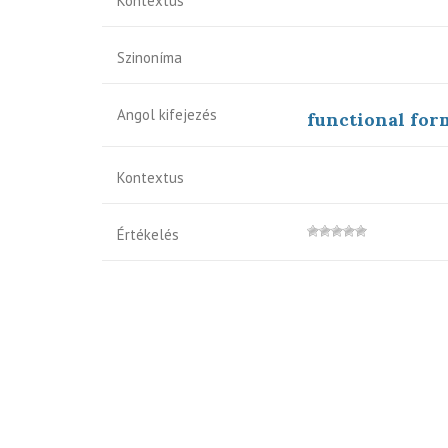
Kontextus
Szinoníma
Angol kifejezés
functional for
Kontextus
Értékelés