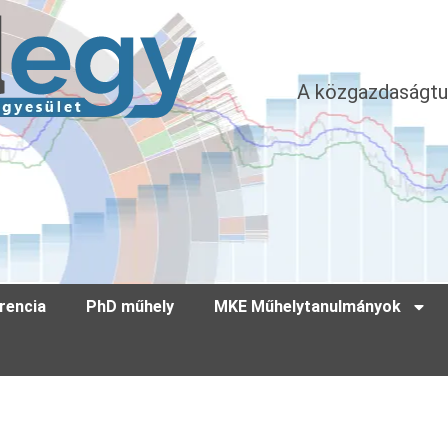
A közgazdaságtu
rencia
PhD műhely
MKE Műhelytanulmányok