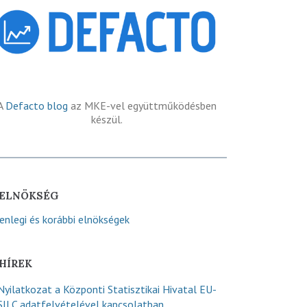
A
Defacto blog
az MKE-vel együttműködésben
készül.
ELNÖKSÉG
lenlegi és korábbi elnökségek
HÍREK
Nyilatkozat a Központi Statisztikai Hivatal EU-
SILC adatfelvételével kapcsolatban