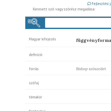
Fejlesztési 
Keresett szó vagy szórész megadása:
Magyar kifejezés
függvényform
definíció
forrás
Bishop szószedet
szófaj
témakör