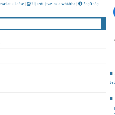
|
|
Segítség
javaslat küldése
Új szót javaslok a szótárba
Keres
a
Je