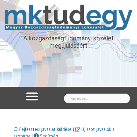
A közgazdaságtudományi közélet
megújulásáért
Whe
|
Fejlesztési javaslat küldése
Új szót javaslok a
|
Segítség
szótárba