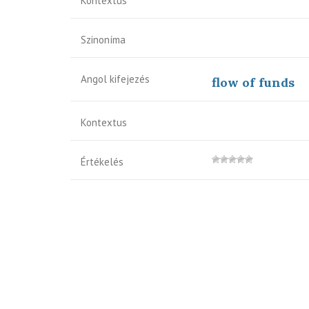
Kontextus
Szinoníma
Angol kifejezés
flow of funds
Kontextus
Értékelés