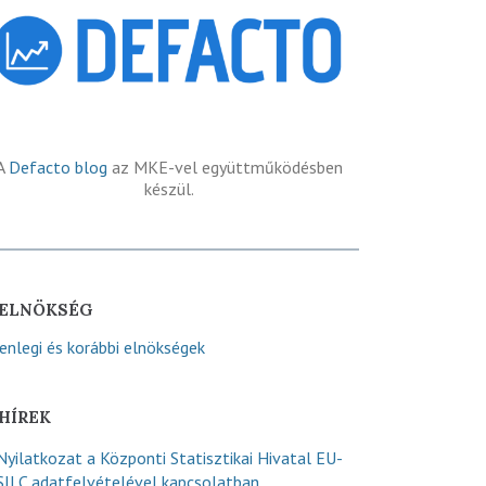
A
Defacto blog
az MKE-vel együttműködésben
készül.
ELNÖKSÉG
lenlegi és korábbi elnökségek
HÍREK
Nyilatkozat a Központi Statisztikai Hivatal EU-
SILC adatfelvételével kapcsolatban