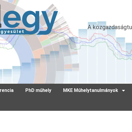
A közgazdaságtu
rencia
PhD műhely
MKE Műhelytanulmányok