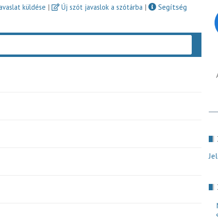
|
|
Segítség
javaslat küldése
Új szót javaslok a szótárba
Keres
Je