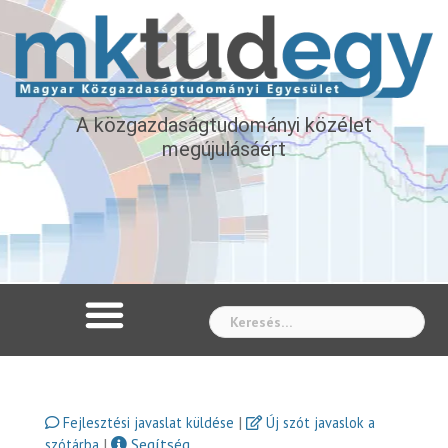
A közgazdaságtudományi közélet
megújulásáért
Whe
|
Fejlesztési javaslat küldése
Új szót javaslok a
|
Segítség
szótárba