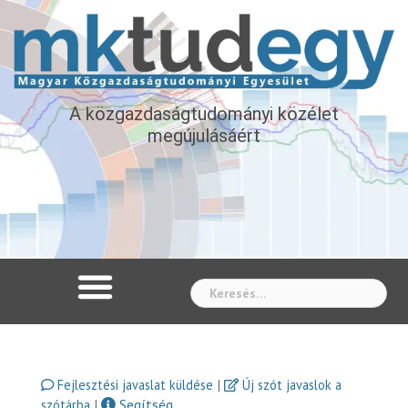
A közgazdaságtudományi közélet
megújulásáért
Whe
|
Fejlesztési javaslat küldése
Új szót javaslok a
|
Segítség
szótárba