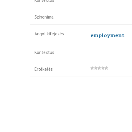
Kontextus
Szinoníma
Angol kifejezés
employment
Kontextus
Értékelés