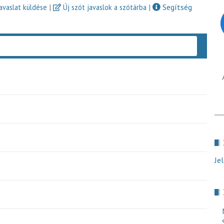
|
|
Segítség
javaslat küldése
Új szót javaslok a szótárba
Keres
Je