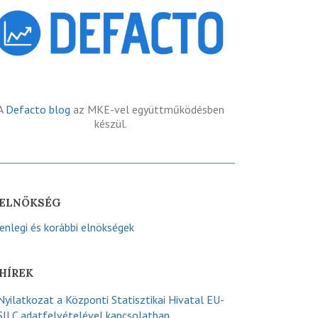
A
Defacto blog
az MKE-vel együttműködésben
készül.
ELNÖKSÉG
lenlegi és korábbi elnökségek
HÍREK
Nyilatkozat a Központi Statisztikai Hivatal EU-
SILC adatfelvételével kapcsolatban