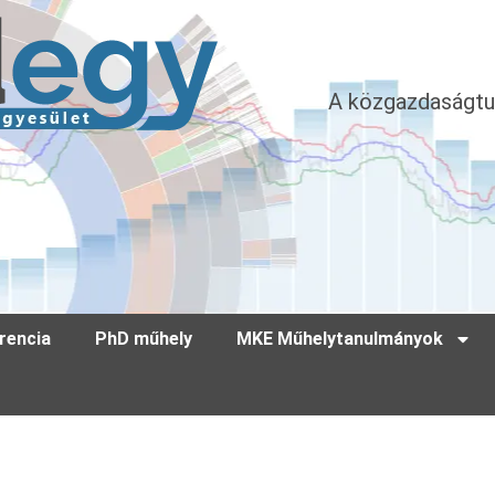
A közgazdaságtu
rencia
PhD műhely
MKE Műhelytanulmányok