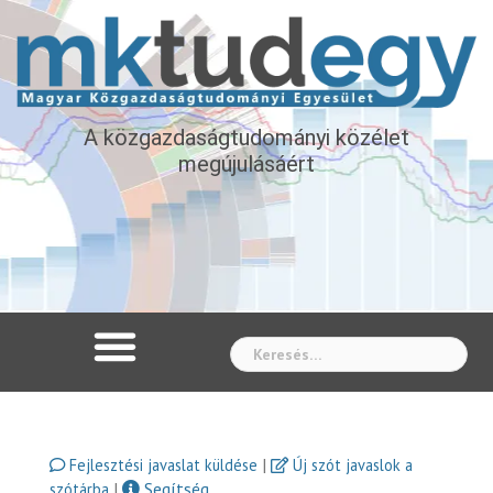
A közgazdaságtudományi közélet
megújulásáért
Whe
|
Fejlesztési javaslat küldése
Új szót javaslok a
|
Segítség
szótárba