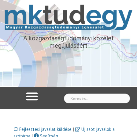
A közgazdaságtudományi közélet
megújulásáért
Whe
|
Fejlesztési javaslat küldése
Új szót javaslok a
|
Segítség
szótárba