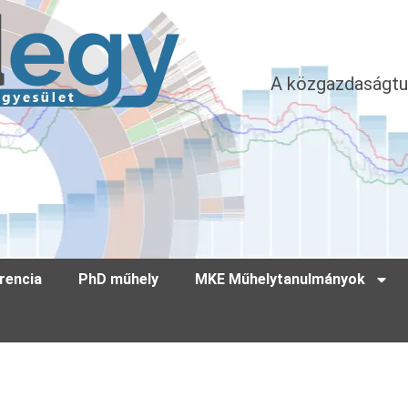
A közgazdaságtu
rencia
PhD műhely
MKE Műhelytanulmányok