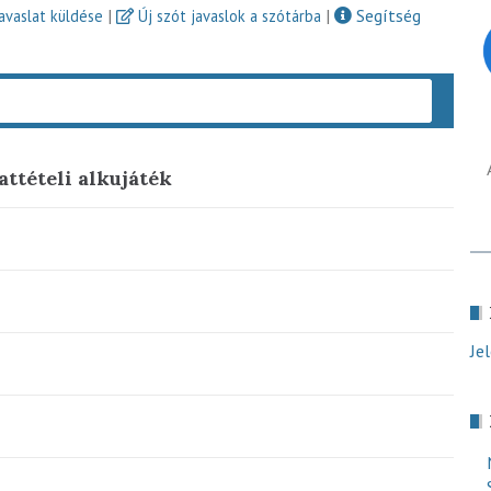
|
|
Segítség
javaslat küldése
Új szót javaslok a szótárba
Keres
attételi alkujáték
Je