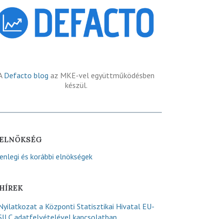
A
Defacto blog
az MKE-vel együttműködésben
készül.
ELNÖKSÉG
lenlegi és korábbi elnökségek
HÍREK
Nyilatkozat a Központi Statisztikai Hivatal EU-
SILC adatfelvételével kapcsolatban