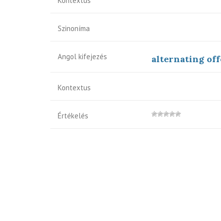
Kontextus
Szinoníma
Angol kifejezés
alternating of
Kontextus
Értékelés