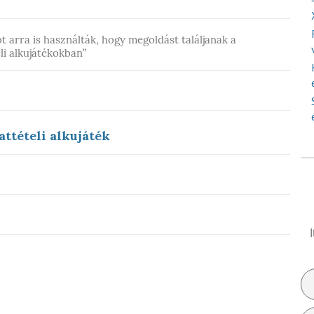
ót arra is használták, hogy megoldást találjanak a
eli alkujátékokban”
attételi alkujáték