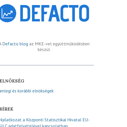
A
Defacto blog
az MKE-vel együttműködésben
készül.
ELNÖKSÉG
lenlegi és korábbi elnökségek
HÍREK
Nyilatkozat a Központi Statisztikai Hivatal EU-
SILC adatfelvételével kapcsolatban