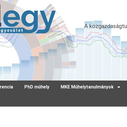
A közgazdaságtu
rencia
PhD műhely
MKE Műhelytanulmányok