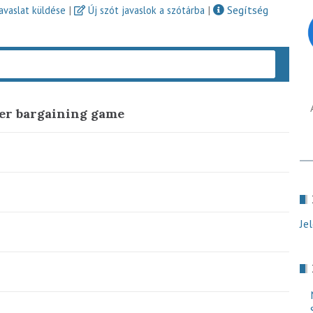
|
|
Segítség
javaslat küldése
Új szót javaslok a szótárba
Keres
fer bargaining game
Je