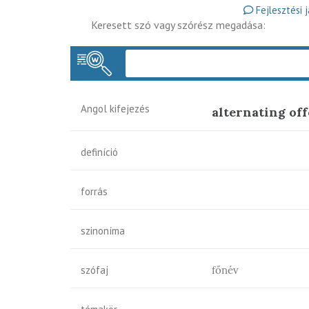
Fejlesztési 
Keresett szó vagy szórész megadása:
Angol kifejezés
alternating of
definíció
forrás
szinoníma
szófaj
főnév