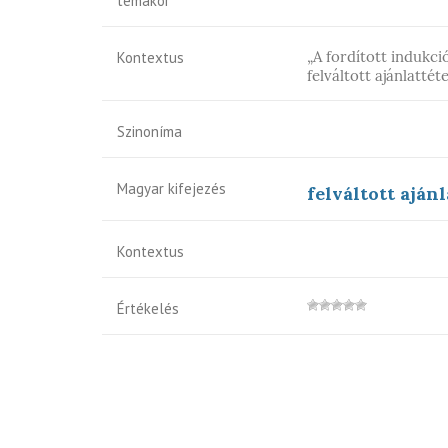
témakör
„A fordított indukci
Kontextus
felváltott ajánlattét
Szinoníma
Magyar kifejezés
felváltott ajánl
Kontextus
Értékelés