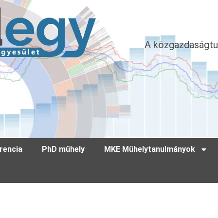
A közgazdaságtu
rencia
PhD műhely
MKE Műhelytanulmányok