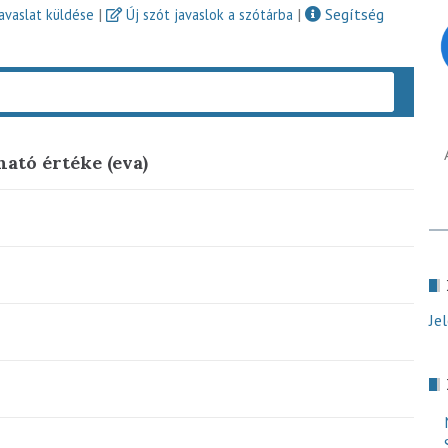
|
|
Segítség
javaslat küldése
Új szót javaslok a szótárba
Keres
ható értéke (eva)
Je