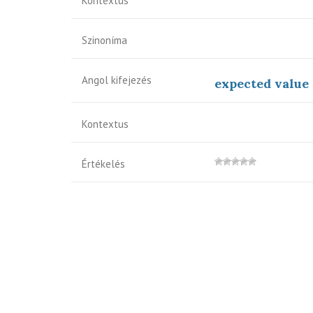
Kontextus
Szinoníma
Angol kifejezés
expected value 
Kontextus
Értékelés