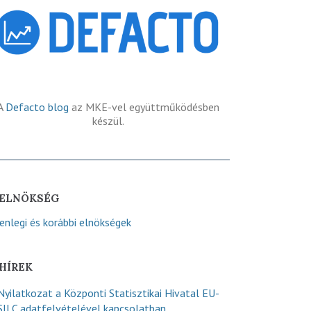
A
Defacto blog
az MKE-vel együttműködésben
készül.
ELNÖKSÉG
lenlegi és korábbi elnökségek
HÍREK
Nyilatkozat a Központi Statisztikai Hivatal EU-
SILC adatfelvételével kapcsolatban