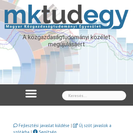
A közgazdaságtudományi közélet
megújulásáért
Whe
|
Fejlesztési javaslat küldése
Új szót javaslok a
|
Segítség
szótárba