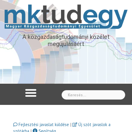
A közgazdaságtudományi közélet
megújulásáért
Whe
|
Fejlesztési javaslat küldése
Új szót javaslok a
|
Segítség
szótárba