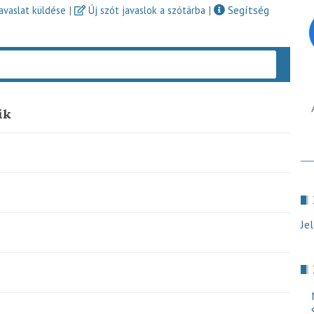
|
|
Segítség
javaslat küldése
Új szót javaslok a szótárba
Keres
ík
Je