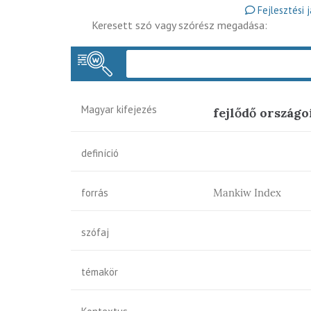
Fejlesztési 
Keresett szó vagy szórész megadása:
Magyar kifejezés
fejlődő országo
definíció
forrás
Mankiw Index
szófaj
témakör