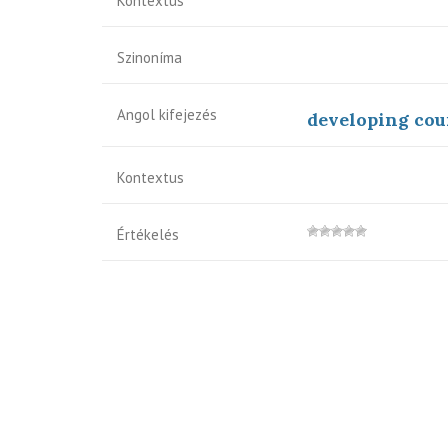
Kontextus
Szinoníma
Angol kifejezés
developing cou
Kontextus
Értékelés