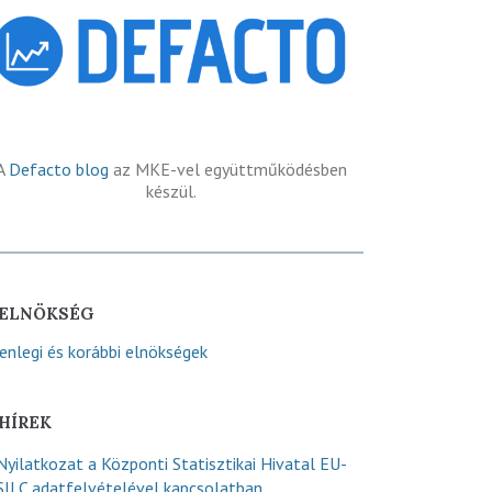
A
Defacto blog
az MKE-vel együttműködésben
készül.
ELNÖKSÉG
lenlegi és korábbi elnökségek
HÍREK
Nyilatkozat a Központi Statisztikai Hivatal EU-
SILC adatfelvételével kapcsolatban