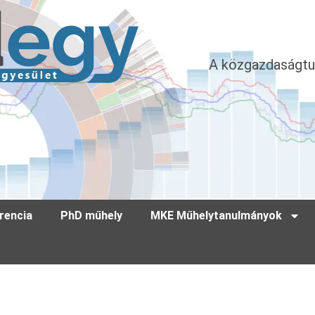
A közgazdaságtu
rencia
PhD műhely
MKE Műhelytanulmányok