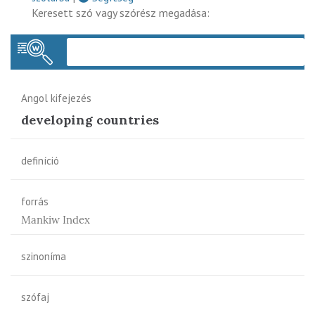
Keresett szó vagy szórész megadása:
Keres
Angol kifejezés
developing countries
definíció
forrás
Mankiw Index
szinoníma
szófaj