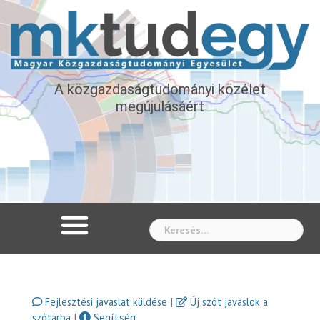
A közgazdaságtudományi közélet
megújulásáért
Whe
|
Fejlesztési javaslat küldése
Új szót javaslok a
|
Segítség
szótárba