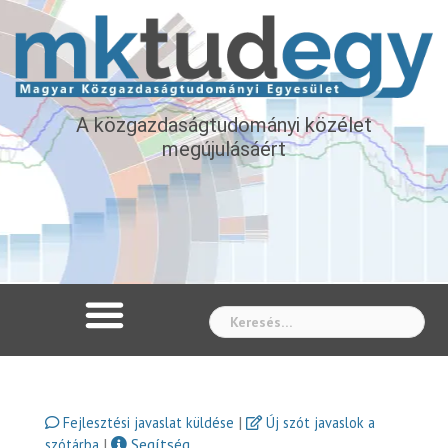
A közgazdaságtudományi közélet
megújulásáért
Whe
|
Fejlesztési javaslat küldése
Új szót javaslok a
|
Segítség
szótárba