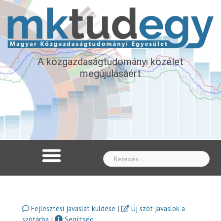
A közgazdaságtudományi közélet
megújulásáért
Whe
|
Fejlesztési javaslat küldése
Új szót javaslok a
|
Segítség
szótárba