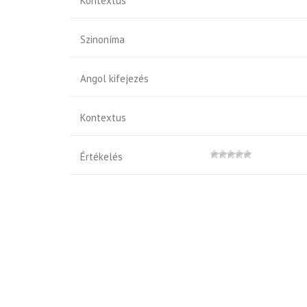
Kontextus
Szinoníma
Angol kifejezés
Kontextus
Értékelés