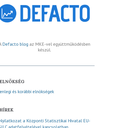
A
Defacto blog
az MKE-vel együttműködésben
készül.
ELNÖKSÉG
lenlegi és korábbi elnökségek
HÍREK
Nyilatkozat a Központi Statisztikai Hivatal EU-
SILC adatfelvételével kapcsolatban