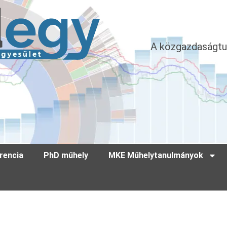
A közgazdaságtu
rencia
PhD műhely
MKE Műhelytanulmányok