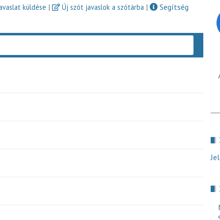
|
|
Segítség
javaslat küldése
Új szót javaslok a szótárba
Keres
Je