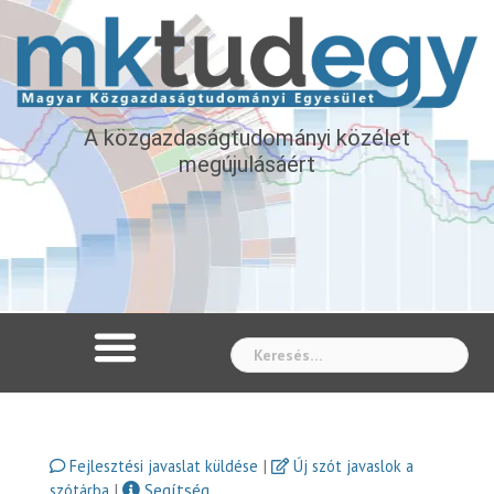
A közgazdaságtudományi közélet
megújulásáért
Whe
|
Fejlesztési javaslat küldése
Új szót javaslok a
|
Segítség
szótárba