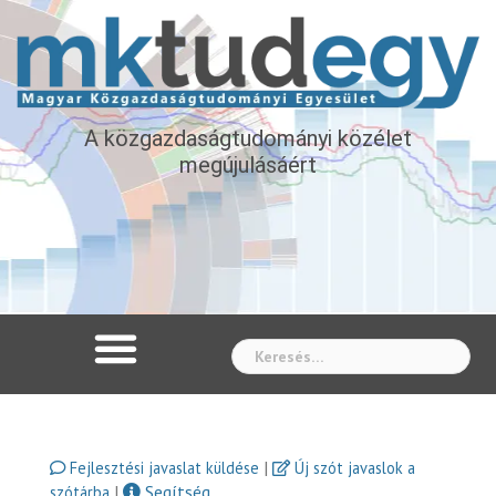
A közgazdaságtudományi közélet
megújulásáért
Whe
|
Fejlesztési javaslat küldése
Új szót javaslok a
|
Segítség
szótárba