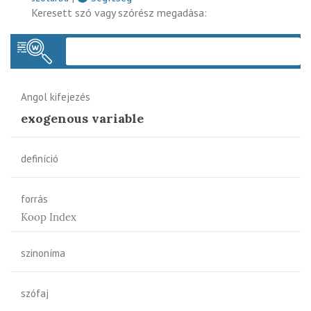
Keresett szó vagy szórész megadása:
Keres
Angol kifejezés
exogenous variable
definíció
forrás
Koop Index
szinoníma
szófaj