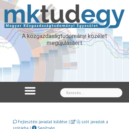
A közgazdaságtudományi közélet
megújulásáért
Whe
|
Fejlesztési javaslat küldése
Új szót javaslok a
|
Segítség
szótárba