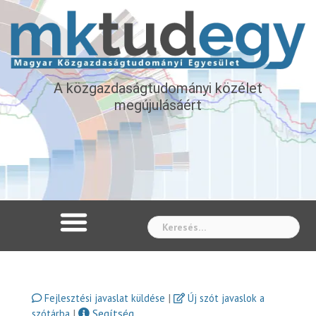
A közgazdaságtudományi közélet
megújulásáért
Whe
|
Fejlesztési javaslat küldése
Új szót javaslok a
|
Segítség
szótárba