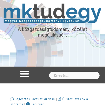
A közgazdaságtudományi közélet
megújulásáért
Whe
|
Fejlesztési javaslat küldése
Új szót javaslok a
|
Segítség
szótárba