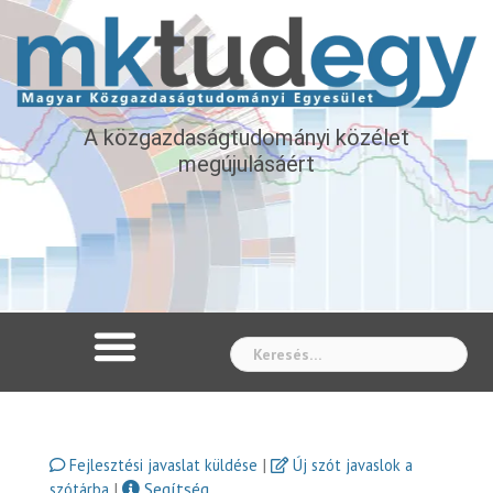
A közgazdaságtudományi közélet
megújulásáért
Whe
|
Fejlesztési javaslat küldése
Új szót javaslok a
|
Segítség
szótárba