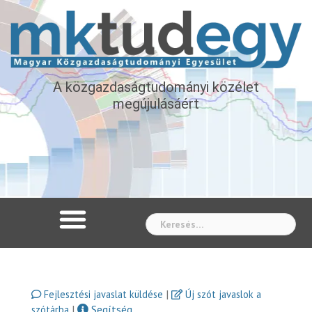
A közgazdaságtudományi közélet
megújulásáért
Whe
|
Fejlesztési javaslat küldése
Új szót javaslok a
|
Segítség
szótárba