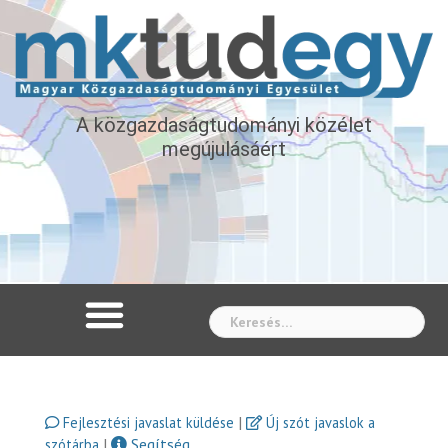
A közgazdaságtudományi közélet
megújulásáért
Whe
|
Fejlesztési javaslat küldése
Új szót javaslok a
|
Segítség
szótárba