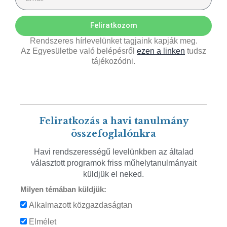
Feliratkozom
Rendszeres hírlevelünket tagjaink kapják meg.
Az Egyesületbe való belépésről
ezen a linken
tudsz
tájékozódni.
Feliratkozás a havi tanulmány
összefoglalónkra
Havi rendszerességű levelünkben az általad
választott programok friss műhelytanulmányait
küldjük el neked.
Milyen témában küldjük:
Alkalmazott közgazdaságtan
Elmélet