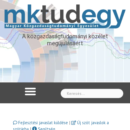
A közgazdaságtudományi közélet
megújulásáért
Whe
|
Fejlesztési javaslat küldése
Új szót javaslok a
|
Segítség
szótárba