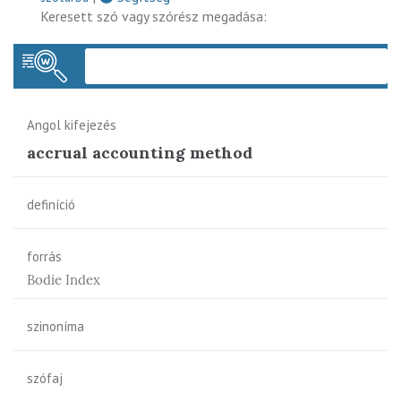
Keresett szó vagy szórész megadása:
Keres
Angol kifejezés
accrual accounting method
definíció
forrás
Bodie Index
szinoníma
szófaj