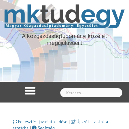
A közgazdaságtudományi közélet
megújulásáért
Whe
|
Fejlesztési javaslat küldése
Új szót javaslok a
|
Segítség
szótárba