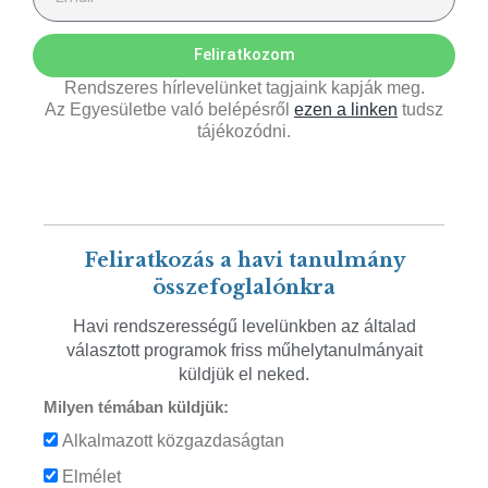
Feliratkozom
Rendszeres hírlevelünket tagjaink kapják meg.
Az Egyesületbe való belépésről
ezen a linken
tudsz
tájékozódni.
Feliratkozás a havi tanulmány
összefoglalónkra
Havi rendszerességű levelünkben az általad
választott programok friss műhelytanulmányait
küldjük el neked.
Milyen témában küldjük:
Alkalmazott közgazdaságtan
Elmélet