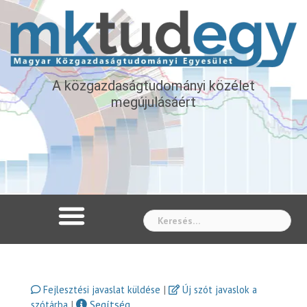
A közgazdaságtudományi közélet
megújulásáért
Whe
|
Fejlesztési javaslat küldése
Új szót javaslok a
|
Segítség
szótárba