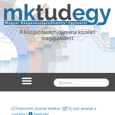
A közgazdaságtudományi közélet
megújulásáért
Whe
|
Fejlesztési javaslat küldése
Új szót javaslok a
|
Segítség
szótárba