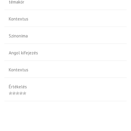
témakör
Kontextus
Szinoníma
Angol kifejezés
Kontextus
Értékelés