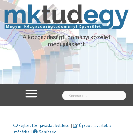
A közgazdaságtudományi közélet
megújulásáért
Whe
|
Fejlesztési javaslat küldése
Új szót javaslok a
|
Segítség
szótárba