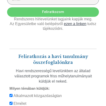
Feliratkozom
Rendszeres hírlevelünket tagjaink kapják meg.
Az Egyesületbe való belépésről
ezen a linken
tudsz
tájékozódni.
Feliratkozás a havi tanulmány
összefoglalónkra
Havi rendszerességű levelünkben az általad
választott programok friss műhelytanulmányait
küldjük el neked.
Milyen témában küldjük:
Alkalmazott közgazdaságtan
Elmélet