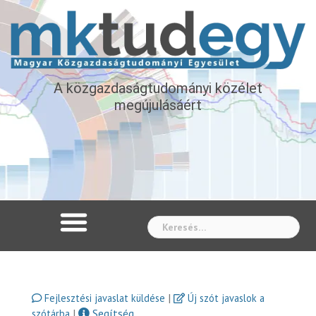
A közgazdaságtudományi közélet
megújulásáért
Whe
|
Fejlesztési javaslat küldése
Új szót javaslok a
|
Segítség
szótárba