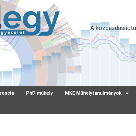
A közgazdaságtu
rencia
PhD műhely
MKE Műhelytanulmányok