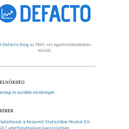
A
Defacto blog
az MKE-vel együttműködésben
készül.
ELNÖKSÉG
lenlegi és korábbi elnökségek
HÍREK
Nyilatkozat a Központi Statisztikai Hivatal EU-
SILC adatfelvételével kapcsolatban