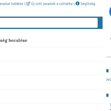
|
|
Segítség
javaslat küldése
Új szót javaslok a szótárba
Keres
ség becslése
Je