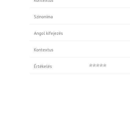
Kontextus
Szinoníma
Angol kifejezés
Kontextus
Értékelés