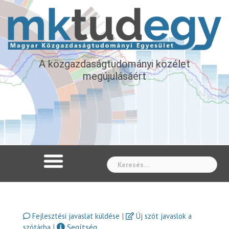
A közgazdaságtudományi közélet
megújulásáért
Whe
|
Fejlesztési javaslat küldése
Új szót javaslok a
|
Segítség
szótárba