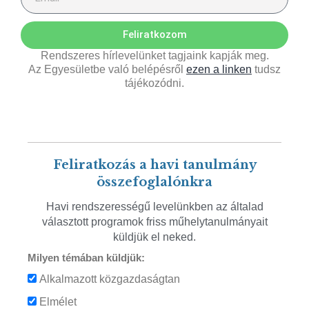
Feliratkozom
Rendszeres hírlevelünket tagjaink kapják meg.
Az Egyesületbe való belépésről
ezen a linken
tudsz
tájékozódni.
Feliratkozás a havi tanulmány
összefoglalónkra
Havi rendszerességű levelünkben az általad
választott programok friss műhelytanulmányait
küldjük el neked.
Milyen témában küldjük:
Alkalmazott közgazdaságtan
Elmélet