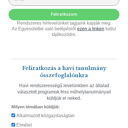
Feliratkozom
Rendszeres hírlevelünket tagjaink kapják meg.
Az Egyesületbe való belépésről
ezen a linken
tudsz
tájékozódni.
Feliratkozás a havi tanulmány
összefoglalónkra
Havi rendszerességű levelünkben az általad
választott programok friss műhelytanulmányait
küldjük el neked.
Milyen témában küldjük:
Alkalmazott közgazdaságtan
Elmélet