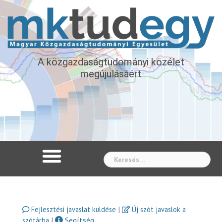
A közgazdaságtudományi közélet
megújulásáért
Whe
|
Fejlesztési javaslat küldése
Új szót javaslok a
|
Segítség
szótárba