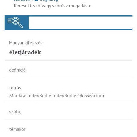
Keresett szó vagy szórész megadása:
Keres
Magyar kifejezés
életjáradék
definíció
forrás
Mankiw IndexBodie IndexBodie Glosszárium
szófaj
témakör