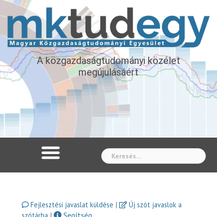
A közgazdaságtudományi közélet
megújulásáért
Whe
|
Fejlesztési javaslat küldése
Új szót javaslok a
|
Segítség
szótárba